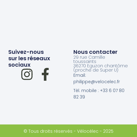
Suivez-nous
Nous contacter
29 rue Camille
sur les réseaux
toussaints
sociaux
36270 Eguzon chantôme
(proche de Super U)
Email:
philippe@velocelec.fr
Tèl. mobile : +33 6 07 80
82 39
© Tous droits réservés - Vélocélec - 2025